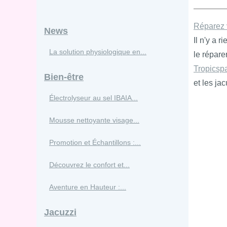
Réparez 
News
Il n'y a 
La solution physiologique en...
le répare
Tropicsp
Bien-être
et les ja
Électrolyseur au sel IBAIA...
Mousse nettoyante visage...
Promotion et Échantillons :...
Découvrez le confort et...
Aventure en Hauteur :...
Jacuzzi