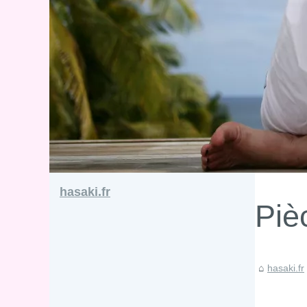
hasaki.fr
Piè
hasaki.fr