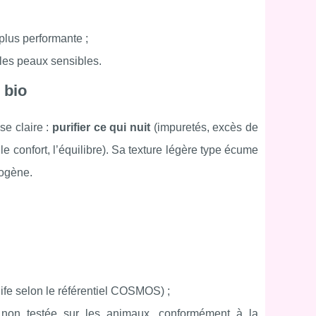
plus performante ;
 les peaux sensibles.
 bio
se claire :
purifier ce qui nuit
(impuretés, excès de
le confort, l’équilibre). Sa texture légère type écume
mogène.
fe selon le référentiel COSMOS) ;
 non testée sur les animaux, conformément à la