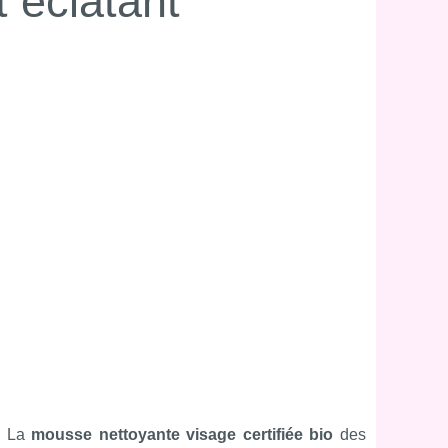
t éclatant
e. La
mousse nettoyante visage certifiée bio
des