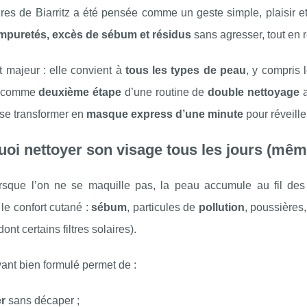
res de Biarritz a été pensée comme un geste simple, plaisir et 
impuretés, excès de sébum et résidus
sans agresser, tout en 
 majeur : elle convient à
tous les types de peau
, y compris 
 comme
deuxième étape
d’une routine de
double nettoyage
a
 se transformer en
masque express d’une minute
pour réveiller
oi nettoyer son visage tous les jours (mêm
sque l’on ne se maquille pas, la peau accumule au fil des h
 le confort cutané :
sébum
, particules de
pollution
, poussières,
ont certains filtres solaires).
ant bien formulé permet de :
er
sans décaper ;