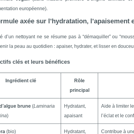
entation européenne).
rmule axée sur l’hydratation, l’apaisement et
ité d’un nettoyant ne se résume pas à “démaquiller” ou “mouss
enir la peau au quotidien : apaiser, hydrater, et lisser en douceur
ctifs clés et leurs bénéfices
Ingrédient clé
Rôle
principal
 d’algue brune
(
Laminaria
Hydratant,
Aide à limiter l
ina
)
apaisant
l’éclat et le conf
era
(bio)
Hydratant,
Contribue à une