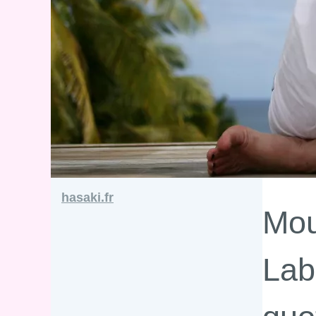
hasaki.fr
Mou
Lab