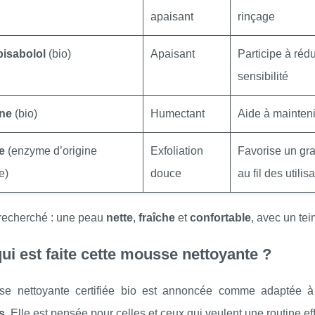
apaisant
rinçage
bisabolol
(bio)
Apaisant
Participe à rédu
sensibilité
ine
(bio)
Humectant
Aide à mainteni
e
(enzyme d’origine
Exfoliation
Favorise un gra
e)
douce
au fil des utilis
 recherché : une peau
nette
,
fraîche
et
confortable
, avec un tei
ui est faite cette mousse nettoyante ?
se nettoyante certifiée bio est annoncée comme adaptée 
s
. Elle est pensée pour celles et ceux qui veulent une routine e