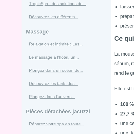
TropicSpa : des solutions de...
laisse
prépar
Découvrez les différents...
préser
Massage
Ce qui
Relaxation et Intimité : Les...
La mouss
Le massage à l'hôtel, un...
sébum, r
Plongez dans un océan de...
rend le g
Découvrez les tarifs des...
Elle est 
Plongez dans l'univers...
100 % 
Pièces détachées jacuzzi
27,7 %
une ce
Réparez votre spa en toute...
une f