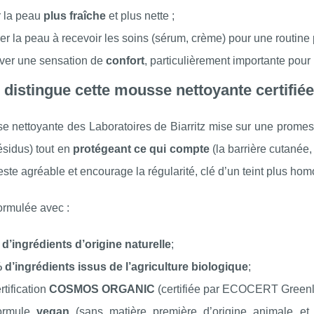
r la peau
plus fraîche
et plus nette ;
er la peau à recevoir les soins (sérum, crème) pour une routine 
ver une sensation de
confort
, particulièrement importante pour
 distingue cette mousse nettoyante certifiée
e nettoyante des Laboratoires de Biarritz mise sur une promes
ésidus) tout en
protégeant ce qui compte
(la barrière cutanée, 
este agréable et encourage la régularité, clé d’un teint plus ho
formulée avec :
d’ingrédients d’origine naturelle
;
 d’ingrédients issus de l’agriculture biologique
;
rtification
COSMOS ORGANIC
(certifiée par ECOCERT Greenli
ormule
vegan
(sans matière première d’origine animale et