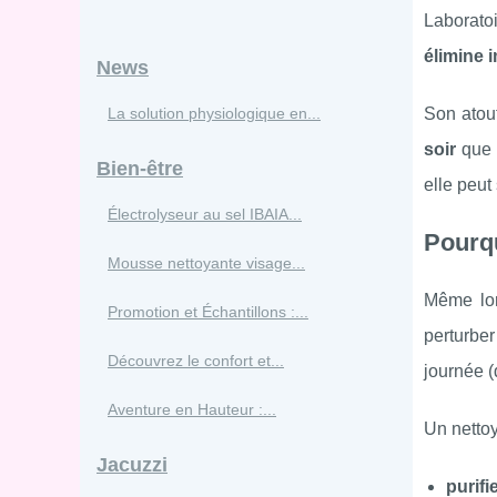
Laboratoi
élimine 
News
La solution physiologique en...
Son atout
soir
que
Bien-être
elle peut
Électrolyseur au sel IBAIA...
Pourqu
Mousse nettoyante visage...
Même lor
Promotion et Échantillons :...
perturber
Découvrez le confort et...
journée (d
Aventure en Hauteur :...
Un nettoy
Jacuzzi
purifi