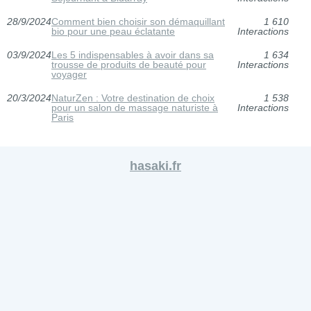
28/9/2024
Comment bien choisir son démaquillant
1 610
bio pour une peau éclatante
Interactions
03/9/2024
Les 5 indispensables à avoir dans sa
1 634
trousse de produits de beauté pour
Interactions
voyager
20/3/2024
NaturZen : Votre destination de choix
1 538
pour un salon de massage naturiste à
Interactions
Paris
hasaki.fr