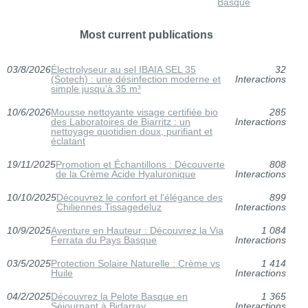
Basque
Most current publications
03/8/2026
Électrolyseur au sel IBAIA SEL 35
32
(Sotech) : une désinfection moderne et
Interactions
simple jusqu’à 35 m³
10/6/2026
Mousse nettoyante visage certifiée bio
285
des Laboratoires de Biarritz : un
Interactions
nettoyage quotidien doux, purifiant et
éclatant
19/11/2025
Promotion et Échantillons : Découverte
808
de la Crème Acide Hyaluronique
Interactions
10/10/2025
Découvrez le confort et l'élégance des
899
Chiliennes Tissagedeluz
Interactions
10/9/2025
Aventure en Hauteur : Découvrez la Via
1 084
Ferrata du Pays Basque
Interactions
03/5/2025
Protection Solaire Naturelle : Crème vs
1 414
Huile
Interactions
04/2/2025
Découvrez la Pelote Basque en
1 365
Séjournant à Bidarray
Interactions